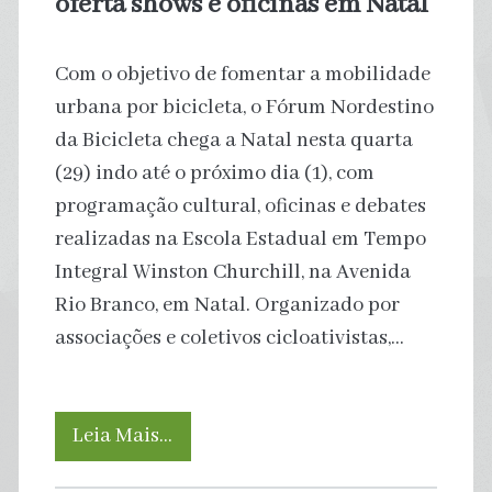
oferta shows e oficinas em Natal
risco
Com o objetivo de fomentar a mobilidade
de
urbana por bicicleta, o Fórum Nordestino
desastres
da Bicicleta chega a Natal nesta quarta
(29) indo até o próximo dia (1), com
causados
programação cultural, oficinas e debates
por
realizadas na Escola Estadual em Tempo
Integral Winston Churchill, na Avenida
chuvas
Rio Branco, em Natal. Organizado por
associações e coletivos cicloativistas,…
Fórum
Leia Mais…
Nordestino