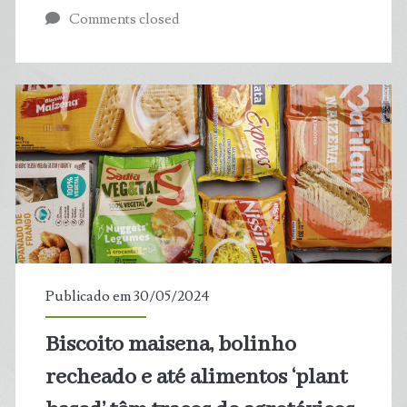
Comments closed
da
Bicicleta
oferta
shows
e
oficinas
em
Publicado em 30/05/2024
Natal
Biscoito maisena, bolinho
recheado e até alimentos ‘plant