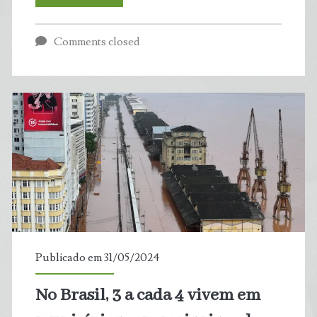
do
Comments closed
inferno’
na
Sibéria
cresce
em
ritmo
assustador
Publicado em 31/05/2024
No Brasil, 3 a cada 4 vivem em