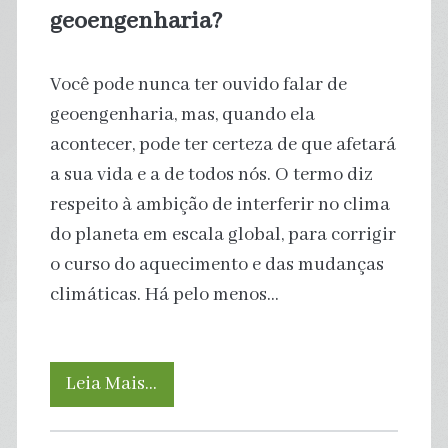
de
geoengenharia?
artrite
Você pode nunca ter ouvido falar de
nos
geoengenharia, mas, quando ela
joelhos
acontecer, pode ter certeza de que afetará
a sua vida e a de todos nós. O termo diz
respeito à ambição de interferir no clima
do planeta em escala global, para corrigir
o curso do aquecimento e das mudanças
climáticas. Há pelo menos…
Chegou
Leia Mais…
a