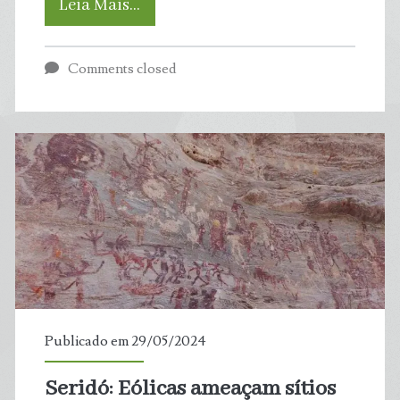
O
Leia Mais…
que
Comments closed
está
em
jogo
na
PEC
criticada
por
Publicado em 29/05/2024
abrir
Seridó: Eólicas ameaçam sítios