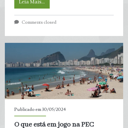
Calor
Leia Mais…
intenso
Comments closed
no
Brasil
e
no
mundo
Publicado em 30/05/2024
O que está em jogo na PEC