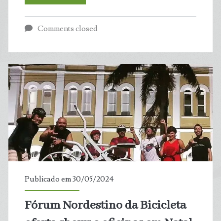
Brasil,
Comments closed
3
a
cada
4
vivem
em
municípios
Publicado em 30/05/2024
com
Fórum Nordestino da Bicicleta
mais