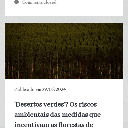
Comments closed
hora
da
geoengenharia?
Publicado em 29/05/2024
‘Desertos verdes’? Os riscos
ambientais das medidas que
incentivam as florestas de