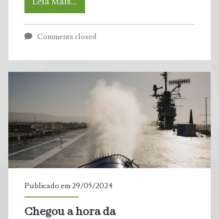
Estudo
Leia Mais…
revela
Comments closed
que
pedalar
pode
reduzir
em
21%
o
Publicado em 29/05/2024
risco
Chegou a hora da