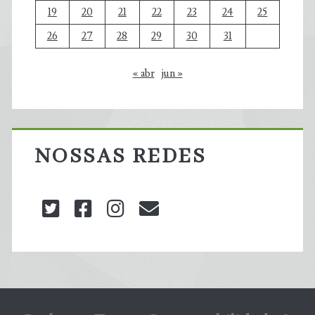
19
20
21
22
23
24
25
26
27
28
29
30
31
« abr
jun »
NOSSAS REDES
twitter
facebook
instagram
blog@carbonozero