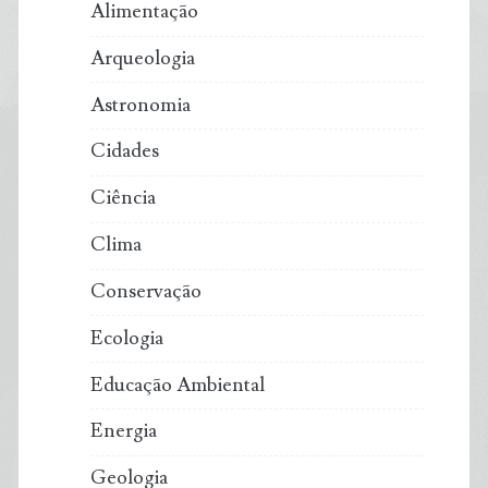
florestas
Alimentação
de
Arqueologia
eucalipto
Astronomia
sem
Cidades
Ciência
licenciamento
Clima
Conservação
Ecologia
Educação Ambiental
Energia
Geologia