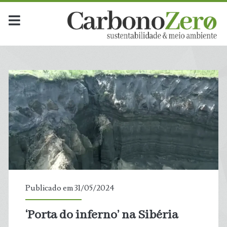
Mês:
<span>maio
2024</span>
Publicado em 31/05/2024
‘Porta do inferno’ na Sibéria
t