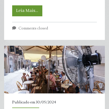
Biscoito
Leia Mais…
maisena,
Comments closed
bolinho
recheado
e
até
alimentos
‘plant
based’
Publicado em 30/05/2024