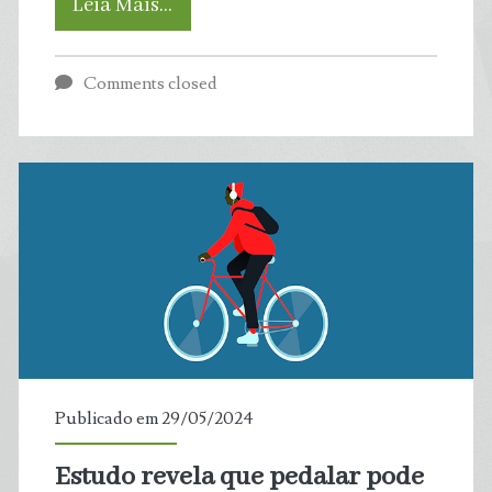
Seridó:
Leia Mais…
Eólicas
Comments closed
ameaçam
sítios
arqueológicos
mais
antigos
que
pirâmides
Publicado em 29/05/2024
do
Estudo revela que pedalar pode