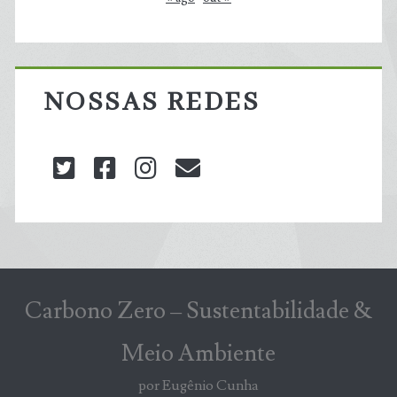
NOSSAS REDES
twitter
facebook
instagram
blog@carbonozero
Carbono Zero – Sustentabilidade &
Meio Ambiente
por Eugênio Cunha