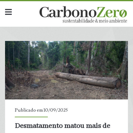
Dia:
<span>10
de
setembro
de
2025</span>
Publicado em 10/09/2025
Desmatamento matou mais de
t