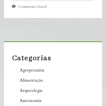
micróbios
Comments closed
podem
ajudar
a
Primary
diminuir
Sidebar
o
Categorias
plástico
Agropecuária
no
Alimentação
planeta?
Arqueologia
Astronomia