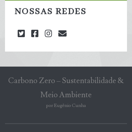
NOSSAS REDES
twitter
facebook
instagram
blog@carbonozero
Carbono Zero – Sustentabilidade &
Meio Ambiente
por Eugênio Cunha