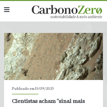
Dia:
<span>15
de
setembro
de
2025</span>
Publicado em 15/09/2025
Cientistas acham “sinal mais
t