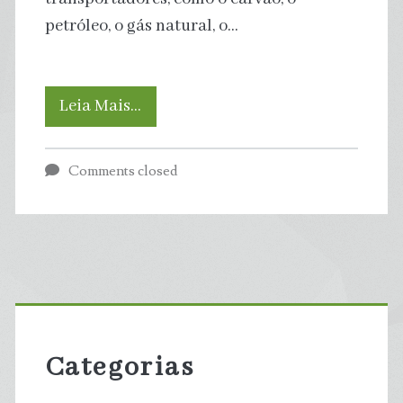
petróleo, o gás natural, o…
Química
Leia Mais…
e
Comments closed
energia:
conheça
mais
Primary
sobre
Sidebar
o
Categorias
hidrogênio,