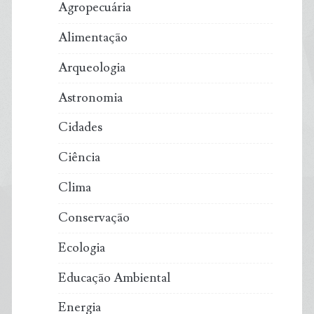
Agropecuária
a
Alimentação
promissora
Arqueologia
alternativa
Astronomia
aos
Cidades
combustíveis
Ciência
fósseis
Clima
Conservação
Ecologia
Educação Ambiental
Energia