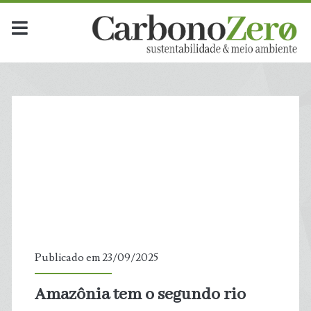
Dia:
<span>23
de
setembro
de
2025</span>
Publicado em 23/09/2025
Amazônia tem o segundo rio
t