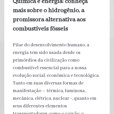
Química e energia: conheça
mundo,
mais sobre o hidrogênio, a
aponta
promissora alternativa aos
combustíveis fósseis
estudo
brasileiro
Pilar do desenvolvimento humano, a
energia tem sido usada desde os
primórdios da civilização como
combustível essencial para a nossa
evolução social, econômica e tecnológica.
Tanto em suas diversas formas de
manifestação – térmica, luminosa,
mecânica, elétrica, nuclear -, quanto em
seus diferentes elementos
transportadores, como o carvão, o