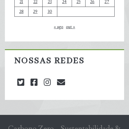
21
22
23
24
25
26
27
28
29
30
« ago
out »
NOSSAS REDES
twitter
facebook
instagram
blog@carbonozero
Carbono Zero – Sustentabilidade &