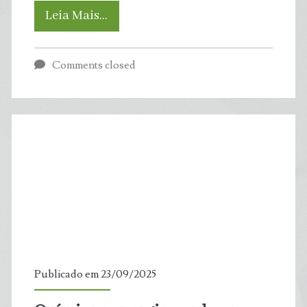
Amazônia
Leia Mais…
tem
Comments closed
o
segundo
rio
mais
poluído
por
plástico
Publicado em 23/09/2025
do