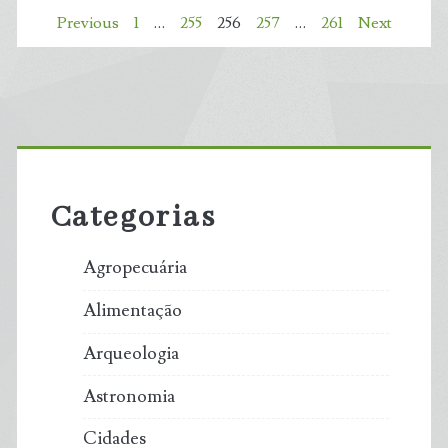
Paginação
Previous
1
…
255
256
257
…
261
Next
é
de
‘Atlas
posts
do
Primary
Sofrimento
Sidebar
Categorias
Humano’
pelas
Agropecuária
Mudanças
Alimentação
Climáticas,
Arqueologia
diz
Astronomia
Chefe
Cidades