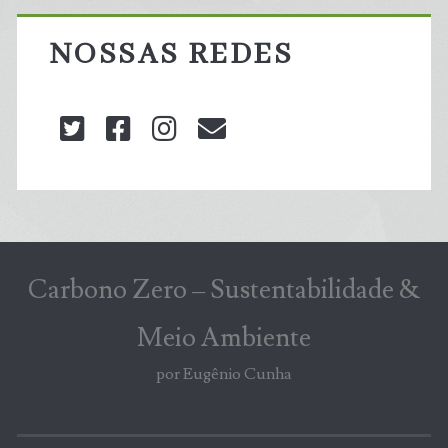
NOSSAS REDES
twitter
facebook
instagram
blog@carbonozero
Carbono Zero – Sustentabilidade &
Meio Ambiente
por Eugênio Cunha