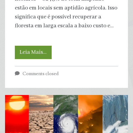
estão em locais sem aptidão agrícola. Isso
significa que é possível recuperar a
floresta em larga escala a baixo custo e…
Maior
Leia Mais…
Parte
Comments closed
das
Áreas
em
Regeneração
na