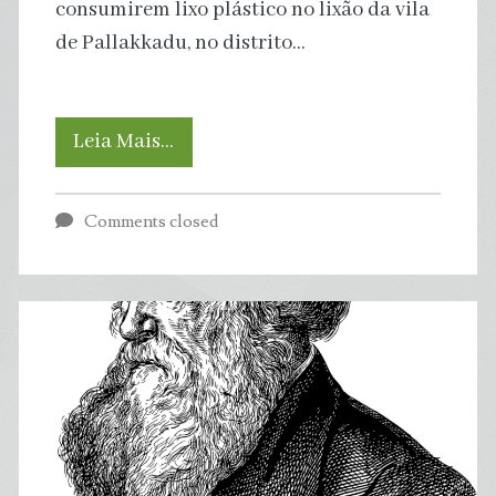
consumirem lixo plástico no lixão da vila
de Pallakkadu, no distrito…
Elefantes
Leia Mais…
morrem
Comments closed
por
causa
do
plástico
no
Sri