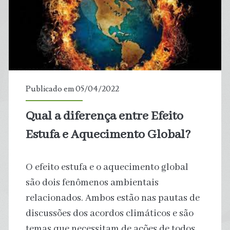
de
biodegradar
Petróleo
e
Publicado em 05/04/2022
Diesel
Qual a diferença entre Efeito
Estufa e Aquecimento Global?
O efeito estufa e o aquecimento global
são dois fenômenos ambientais
relacionados. Ambos estão nas pautas de
discussões dos acordos climáticos e são
temas que necessitam de ações de todos