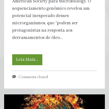
American Society para Microbiology. O
sequenciamento genômico revelou um
potencial inesperado desses
microrganismos, que “podem ser
protagonistas na resposta aos
derramamentos de óleo…
Cientistas
Leia Mais…
descobrem
Comments closed
Bactérias
Marinhas
capazes