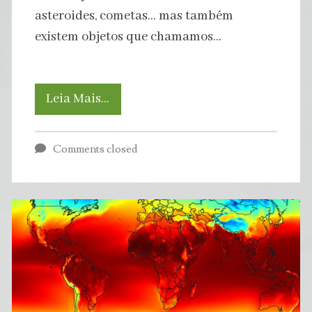
asteroides, cometas… mas também
existem objetos que chamamos…
Qual
Leia Mais…
a
Comments closed
diferença
entre
Meteoro,
Meteorito,
Meteoroide,