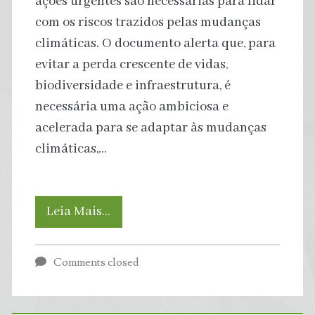
ações urgentes são necessárias para lidar
com os riscos trazidos pelas mudanças
climáticas. O documento alerta que, para
evitar a perda crescente de vidas,
biodiversidade e infraestrutura, é
necessária uma ação ambiciosa e
acelerada para se adaptar às mudanças
climáticas,…
Novo
Leia Mais…
Relatório
Comments closed
do
IPCC