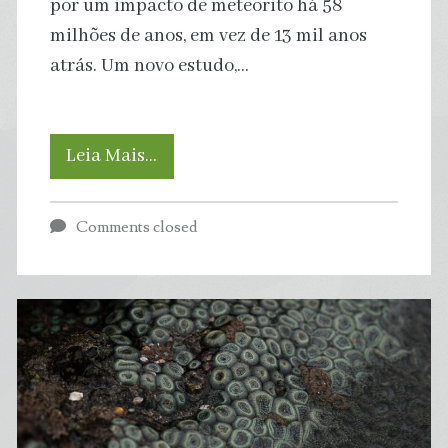
por um impacto de meteorito há 58
milhões de anos, em vez de 13 mil anos
atrás. Um novo estudo,…
Meteorito
Leia Mais…
abriu
Comments closed
Enorme
Cratera
na
Groenlândia
há