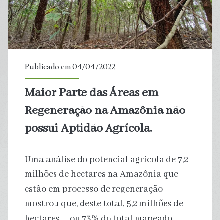
e
Aquecimento
Global?
Publicado em 04/04/2022
Maior Parte das Áreas em
Regeneração na Amazônia não
possui Aptidão Agrícola.
Uma análise do potencial agrícola de 7,2
milhões de hectares na Amazônia que
estão em processo de regeneração
mostrou que, deste total, 5,2 milhões de
hectares – ou 73% do total mapeado –