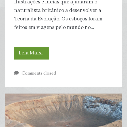
ilustrações e ideias que ajudaram o
naturalista britânico a desenvolver a
Teoria da Evolução. Os esboços foram
feitos em viagens pelo mundo no…
Cadernos
Leia Mais…
desaparecidos
Comments closed
de
Darwin
são
recuperados