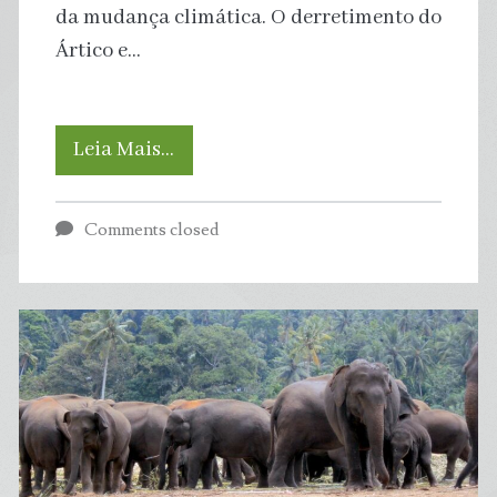
da mudança climática. O derretimento do
Ártico e…
Territórios
Leia Mais…
ameaçados
Comments closed
pelo
Aumento
do
Nível
dos