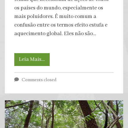
os países do mundo, especialmente os
mais poluidores. É muito comum a
confusão entre os termos efeito estufa e
aquecimento global. Eles não são…
Qual
Leia Mais…
a
Comments closed
diferença
entre
Efeito
Estufa