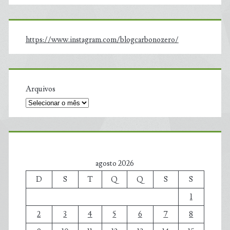
https://www.instagram.com/blogcarbonozero/
Arquivos
agosto 2026
D
S
T
Q
Q
S
S
1
2
3
4
5
6
7
8