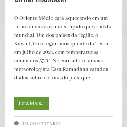
tornar inabitável
O Oriente Médio está aquecendo em um
ritmo duas vezes mais rápido que a média
mundial. Um dos países da região, o
Kuwait, foi o lugar mais quente da Terra
em julho de 2021, com temperaturas
acima dos 53ºC. No emirado, o famoso
meteorologista Essa Ramadhan estudou
dados sobre o clima do país, que…
Kuwait,
Leia Mais…
um
UM COMENTÁRIO