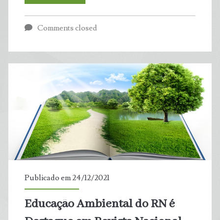
Eólica
Comments closed
do
RN
é
Destaque
e
tem
Potencial
Publicado em 24/12/2021
em
Educação Ambiental do RN é
Energia