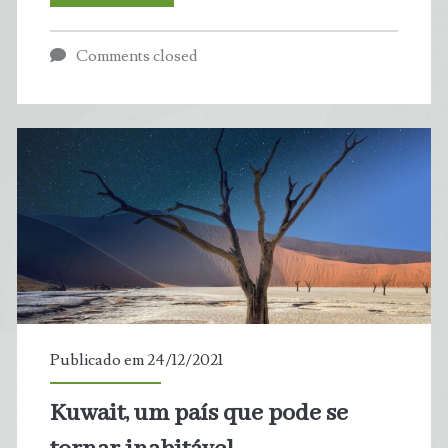
Ambiental
Comments closed
do
RN
é
Destaque
em
Revista
Nacional
Publicado em 24/12/2021
da
Kuwait, um país que pode se
Abema