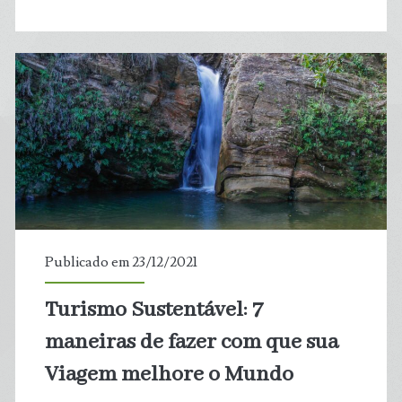
População
a
utilizar
Trilhas
Oficiais
do
Parque
Publicado em 23/12/2021
das
Turismo Sustentável: 7
Dunas
maneiras de fazer com que sua
Viagem melhore o Mundo