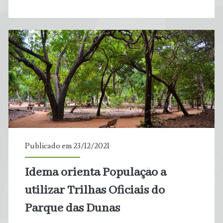
país
que
pode
se
tornar
inabitável
Publicado em 23/12/2021
Idema orienta População a
utilizar Trilhas Oficiais do
Parque das Dunas