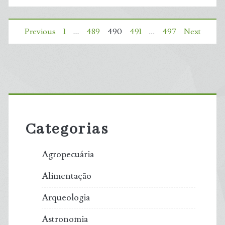
o
Paginação
Previous
1
…
489
490
491
…
497
Next
ano
de
com
posts
recorde
Primary
no
Sidebar
Categorias
Brasil,
em
Agropecuária
expansão
Alimentação
puxada
Arqueologia
pelo
Astronomia