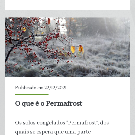
7
maneiras
de
fazer
com
que
sua
Publicado em 22/12/2021
Viagem
O que é o Permafrost
melhore
Os solos congelados “Permafrost”, dos
o
quais se espera que uma parte