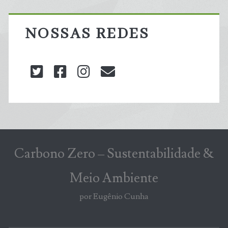
NOSSAS REDES
twitter
facebook
instagram
blog@carbonozero
Carbono Zero – Sustentabilidade &
Meio Ambiente
por Eugênio Cunha