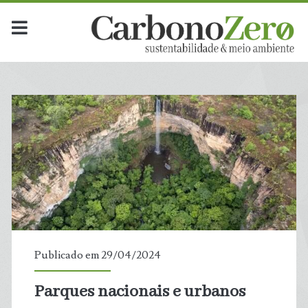
Dia:
<span>29
de
abril
de
2024</span>
Publicado em 29/04/2024
Parques nacionais e urbanos
t