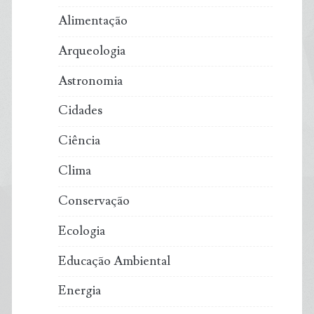
planeta:
Alimentação
Coca-
Arqueologia
Cola,
Astronomia
Pepsico,
Cidades
Nestlé,
Ciência
Danone
Clima
e
Conservação
Philip
Ecologia
Morris
Educação Ambiental
lideram
Energia