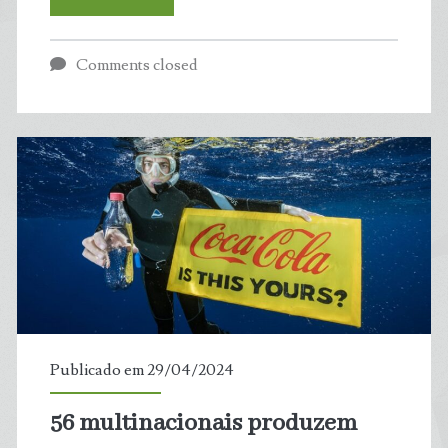
nacionais
Comments closed
e
urbanos
ainda
são
inacessíveis
para
muitos
Publicado em 29/04/2024
brasileiros
56 multinacionais produzem