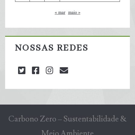
« mar
maio »
NOSSAS REDES
twitter
facebook
instagram
blog@carbonozero
Carbono Zero – Sustentabilidade &
Meio Ambiente