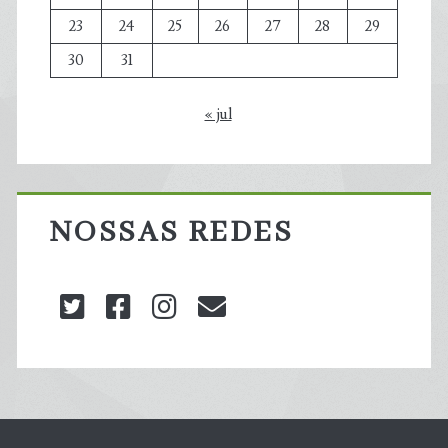
23
24
25
26
27
28
29
30
31
« jul
NOSSAS REDES
twitter
facebook
instagram
blog@carbonozero