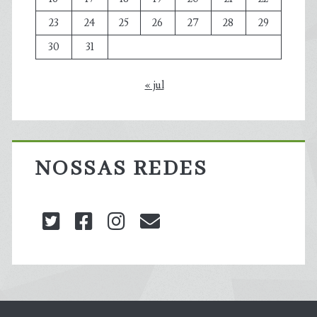
23
24
25
26
27
28
29
30
31
« jul
NOSSAS REDES
twitter
facebook
instagram
blog@carbonozero