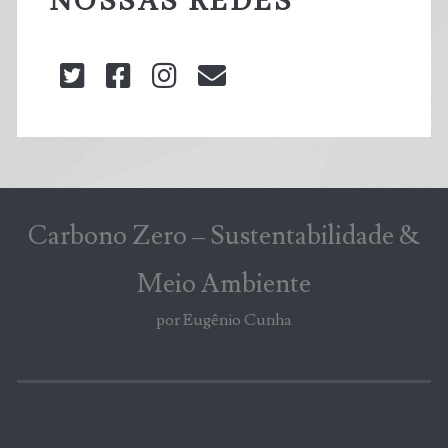
NOSSAS REDES
twitter
facebook
instagram
blog@carbonozero
Carbono Zero – Sustentabilidade &
Meio Ambiente
por Eugênio Cunha