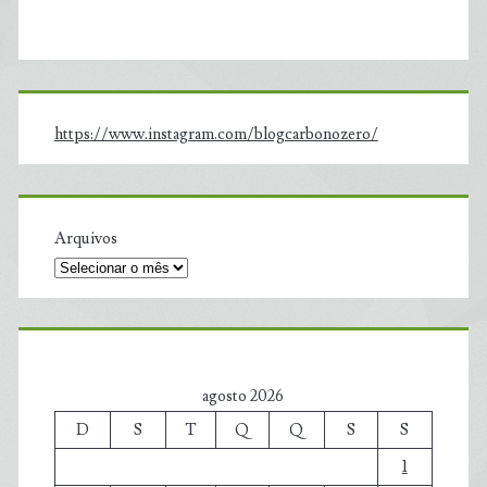
https://www.instagram.com/blogcarbonozero/
Arquivos
agosto 2026
D
S
T
Q
Q
S
S
1