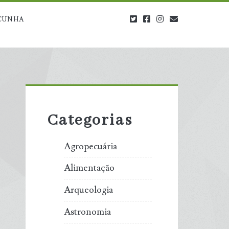
twitter
facebook
instagram
blog@carbono
CUNHA
Primary
Sidebar
Categorias
Agropecuária
Alimentação
Arqueologia
Astronomia