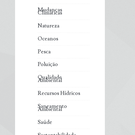
Mudanças
Climáticas
Natureza
Oceanos
Pesca
Poluição
Qualidade
Ambiental
Recursos Hídricos
Saneamento
Ambiental
Saúde