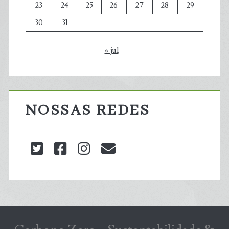
23
24
25
26
27
28
29
30
31
« jul
NOSSAS REDES
twitter
facebook
instagram
blog@carbonozero