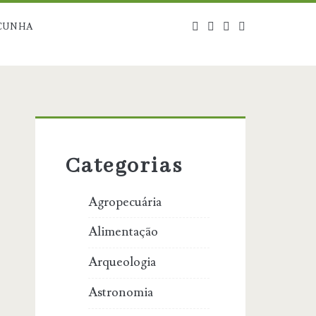
twitter
facebook
instagram
blog@carbono
CUNHA
Primary
Sidebar
Categorias
Agropecuária
Alimentação
Arqueologia
Astronomia