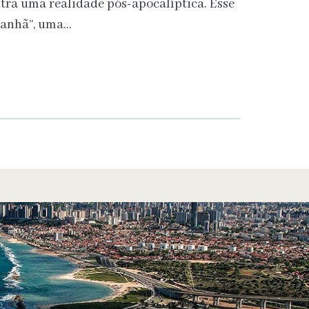
tra uma realidade pós-apocalíptica. Esse
manhã”, uma…