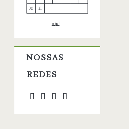
30
31
« jul
NOSSAS
REDES
twitter
facebook
instagram
blog@carbonozer