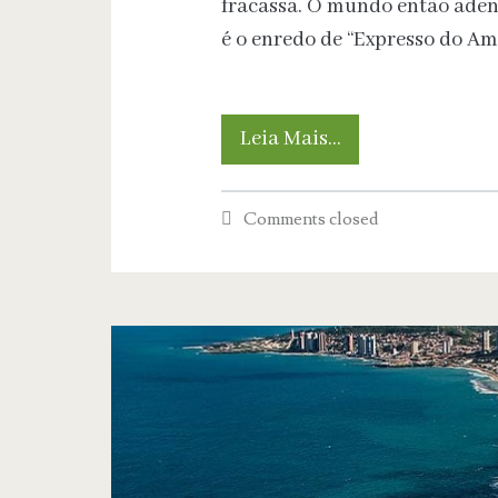
fracassa. O mundo então aden
é o enredo de “Expresso do A
Geoengenharia
Leia Mais…
solar:
Comments closed
Solução
ou
Risco