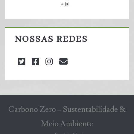
« jul
NOSSAS REDES
twitter
facebook
instagram
blog@carbonozero
Carbono Zero – Sustentabilidade &
Meio Ambiente