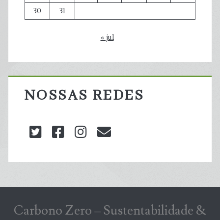
30
31
« jul
NOSSAS REDES
twitter
facebook
instagram
blog@carbonozero
Carbono Zero – Sustentabilidade &