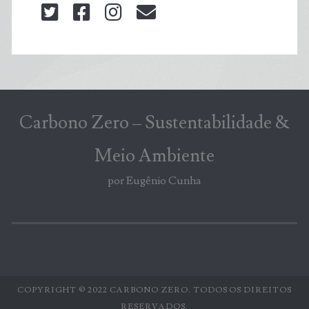
twitter
facebook
instagram
blog@carbonozero
Carbono Zero – Sustentabilidade &
Meio Ambiente
por Eugênio Cunha
COPYRIGHT © 2022 CARBONO ZERO. TODOS OS DIREITOS
RESERVADOS.