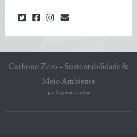
twitter
facebook
instagram
blog@carbonozero
Carbono Zero – Sustentabilidade &
Meio Ambiente
por Eugênio Cunha