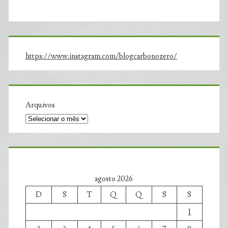
https://www.instagram.com/blogcarbonozero/
Arquivos
agosto 2026
D
S
T
Q
Q
S
S
1