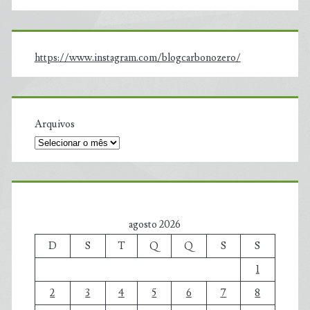
https://www.instagram.com/blogcarbonozero/
Arquivos
agosto 2026
D
S
T
Q
Q
S
S
1
2
3
4
5
6
7
8