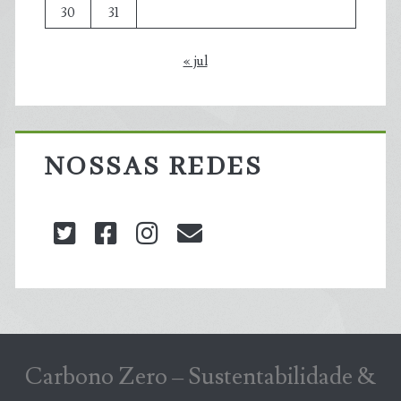
30
31
« jul
NOSSAS REDES
twitter
facebook
instagram
blog@carbonozero
Carbono Zero – Sustentabilidade &