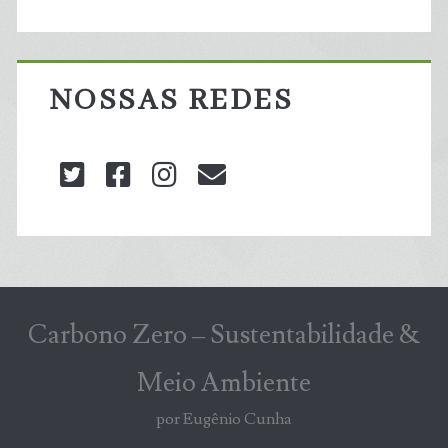
NOSSAS REDES
twitter
facebook
instagram
blog@carbonozero
Carbono Zero – Sustentabilidade &
Meio Ambiente
por Eugênio Cunha