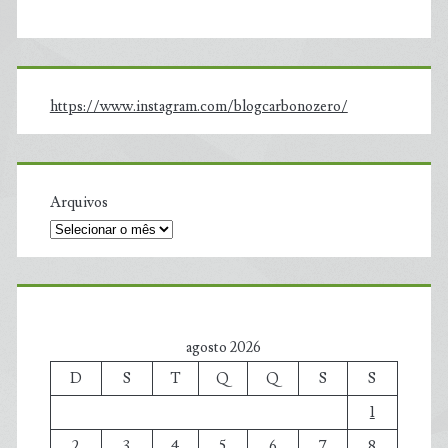
https://www.instagram.com/blogcarbonozero/
Arquivos
agosto 2026
D
S
T
Q
Q
S
S
1
2
3
4
5
6
7
8