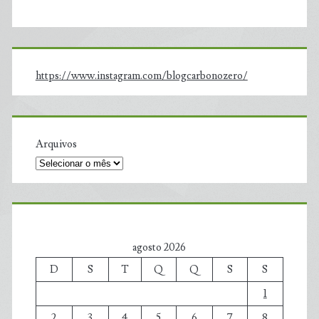
https://www.instagram.com/blogcarbonozero/
Arquivos
agosto 2026
D
S
T
Q
Q
S
S
1
2
3
4
5
6
7
8