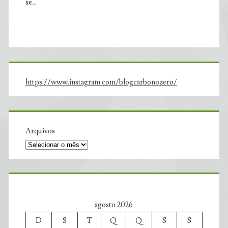
se…
https://www.instagram.com/blogcarbonozero/
Arquivos
agosto 2026
D
S
T
Q
Q
S
S