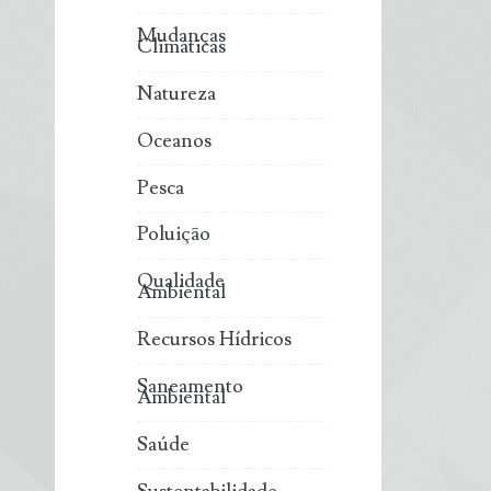
Mudanças
Climáticas
Natureza
Oceanos
Pesca
Poluição
Qualidade
Ambiental
Recursos Hídricos
Saneamento
Ambiental
Saúde