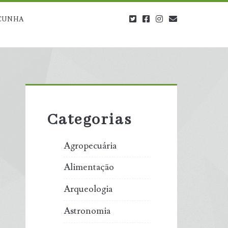
twitter
facebook
instagram
blog@carbono
CUNHA
Primary
Sidebar
Categorias
Agropecuária
Alimentação
Arqueologia
Astronomia