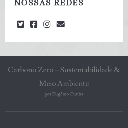
NOSSAS REDES
twitter
facebook
instagram
blog@carbonozero
Carbono Zero – Sustentabilidade &
Meio Ambiente
por Eugênio Cunha