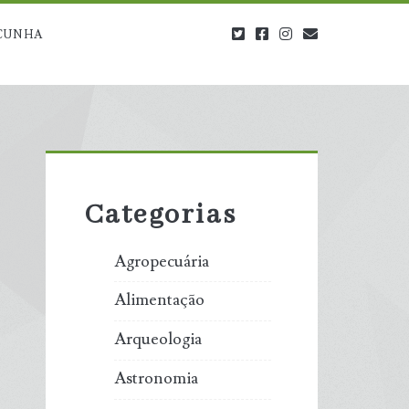
twitter
facebook
instagram
blog@carbono
CUNHA
Primary
Sidebar
Categorias
Agropecuária
Alimentação
Arqueologia
Astronomia