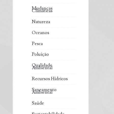
Mudanças
Climáticas
Natureza
Oceanos
Pesca
Poluição
Qualidade
Ambiental
Recursos Hídricos
Saneamento
Ambiental
Saúde