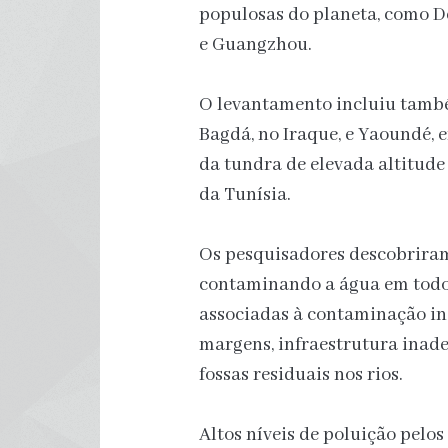
populosas do planeta, como De
e Guangzhou.
O levantamento incluiu també
Bagdá, no Iraque, e Yaoundé, 
da tundra de elevada altitude 
da Tunísia.
Os pesquisadores descobriram
contaminando a água em todos
associadas à contaminação inc
margens, infraestrutura inad
fossas residuais nos rios.
Altos níveis de poluição pelo