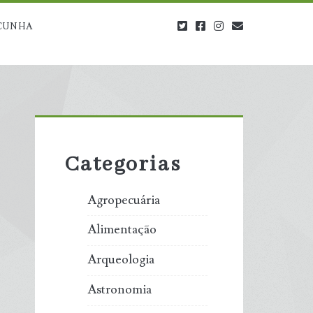
twitter
facebook
instagram
blog@carbono
CUNHA
Primary
Sidebar
Categorias
Agropecuária
Alimentação
Arqueologia
Astronomia