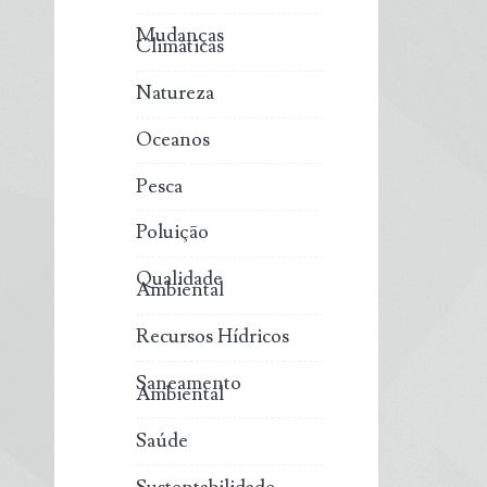
Mudanças
Climáticas
Natureza
Oceanos
Pesca
Poluição
Qualidade
Ambiental
Recursos Hídricos
Saneamento
Ambiental
Saúde