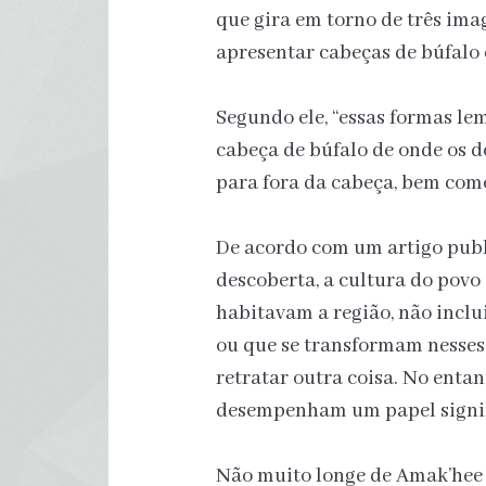
que gira em torno de três imag
apresentar cabeças de búfalo e
Segundo ele, “essas formas le
cabeça de búfalo de onde os d
para fora da cabeça, bem como
De acordo com um artigo publi
descoberta, a cultura do pov
habitavam a região, não inclu
ou que se transformam nesses
retratar outra coisa. No entan
desempenham um papel signifi
Não muito longe de Amak’hee 4