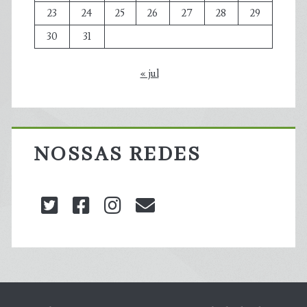
23
24
25
26
27
28
29
30
31
« jul
NOSSAS REDES
twitter
facebook
instagram
blog@carbonozero