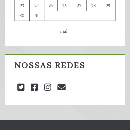
23
24
25
26
27
28
29
30
31
« jul
NOSSAS REDES
twitter
facebook
instagram
blog@carbonozero