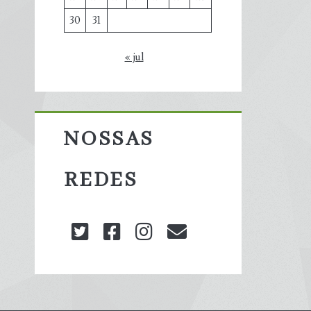
30
31
« jul
NOSSAS
REDES
twitter
facebook
instagram
blog@carbonoz