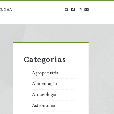
twitter
facebook
instagram
blog@carbono
CUNHA
Primary
Sidebar
Categorias
Agropecuária
Alimentação
Arqueologia
Astronomia