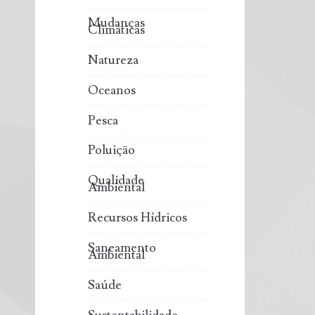
Mudanças
Climáticas
Natureza
Oceanos
Pesca
Poluição
Qualidade
Ambiental
Recursos Hídricos
Saneamento
Ambiental
Saúde