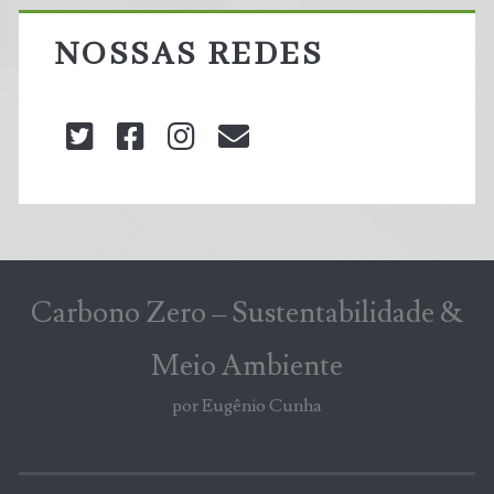
NOSSAS REDES
twitter
facebook
instagram
blog@carbonozero
Carbono Zero – Sustentabilidade &
Meio Ambiente
por Eugênio Cunha