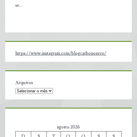
se…
https://www.instagram.com/blogcarbonozero/
Arquivos
agosto 2026
D
S
T
Q
Q
S
S