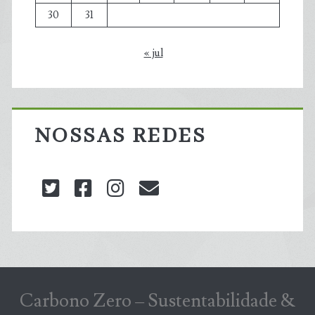
30
31
« jul
NOSSAS REDES
twitter
facebook
instagram
blog@carbonozero
Carbono Zero – Sustentabilidade &