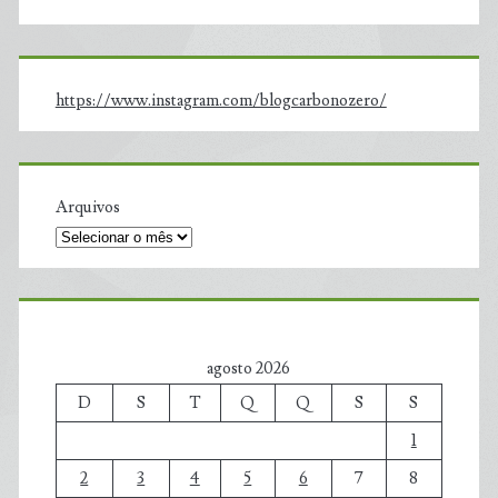
https://www.instagram.com/blogcarbonozero/
Arquivos
agosto 2026
D
S
T
Q
Q
S
S
1
2
3
4
5
6
7
8