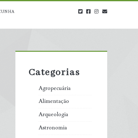
twitter
facebook
instagram
blog@carbono
CUNHA
Primary
Sidebar
Categorias
Agropecuária
Alimentação
Arqueologia
Astronomia