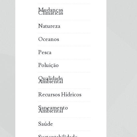
Mudanças
Climáticas
Natureza
Oceanos
Pesca
Poluição
Qualidade
Ambiental
Recursos Hídricos
Saneamento
Ambiental
Saúde