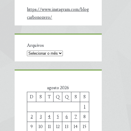
https://www.instagram.com/blog
carbonozero/
Arquivos
agosto 2026
D
S
T
Q
Q
S
S
1
2
3
4
5
6
7
8
9
10
11
12
13
14
15