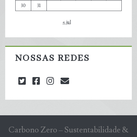
30
31
« jul
NOSSAS REDES
twitter
facebook
instagram
blog@carbonozero
Carbono Zero – Sustentabilidade &