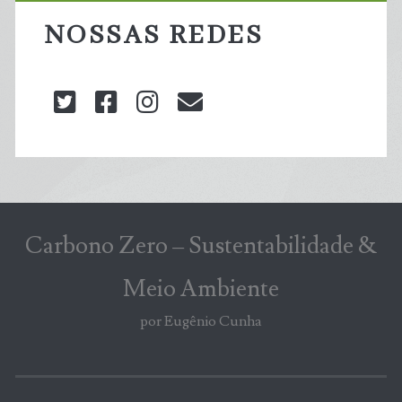
NOSSAS REDES
twitter
facebook
instagram
blog@carbonozero
Carbono Zero – Sustentabilidade &
Meio Ambiente
por Eugênio Cunha