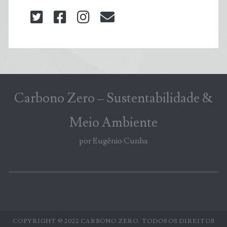
twitter
facebook
instagram
blog@carbonozero
Carbono Zero – Sustentabilidade &
Meio Ambiente
por Eugênio Cunha
COPYRIGHT © 2022 CARBONO ZERO. TODOS OS DIREITOS