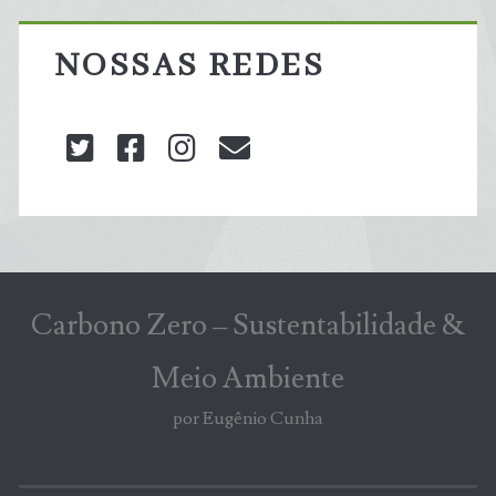
NOSSAS REDES
twitter
facebook
instagram
blog@carbonozero
Carbono Zero – Sustentabilidade &
Meio Ambiente
por Eugênio Cunha