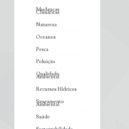
Mudanças
Climáticas
Natureza
Oceanos
Pesca
Poluição
Qualidade
Ambiental
Recursos Hídricos
Saneamento
Ambiental
Saúde