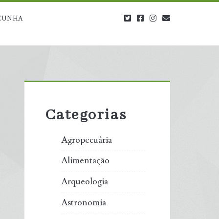
twitter
facebook
instagram
blog@carbono
CUNHA
Primary
Sidebar
Categorias
Agropecuária
Alimentação
Arqueologia
Astronomia