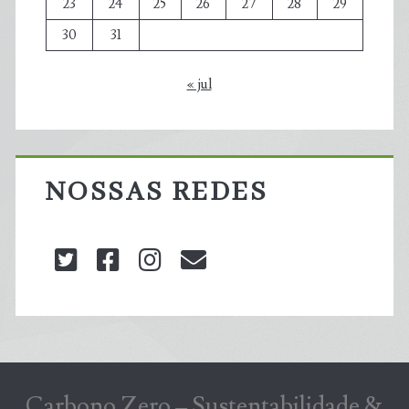
23
24
25
26
27
28
29
30
31
« jul
NOSSAS REDES
twitter
facebook
instagram
blog@carbonozero
Carbono Zero – Sustentabilidade &