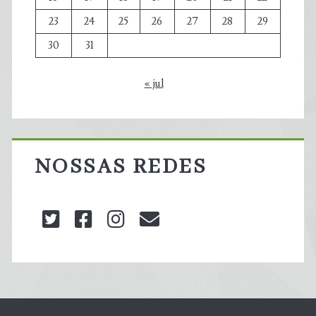
23
24
25
26
27
28
29
30
31
« jul
NOSSAS REDES
twitter
facebook
instagram
blog@carbonozero