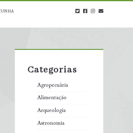
twitter
facebook
instagram
blog@carbono
CUNHA
Primary
Sidebar
Categorias
Agropecuária
Alimentação
Arqueologia
Astronomia