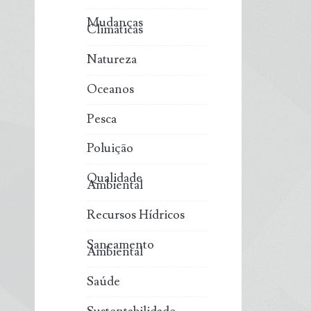
Mudanças
Climáticas
Natureza
Oceanos
Pesca
Poluição
Qualidade
Ambiental
Recursos Hídricos
Saneamento
Ambiental
Saúde