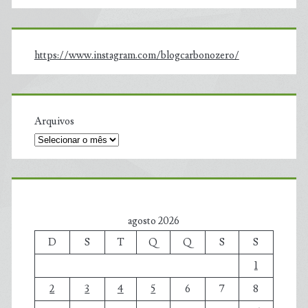
https://www.instagram.com/blogcarbonozero/
Arquivos
agosto 2026
D
S
T
Q
Q
S
S
1
2
3
4
5
6
7
8