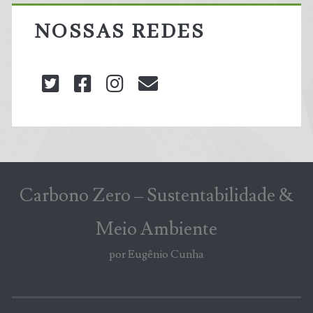
NOSSAS REDES
twitter
facebook
instagram
blog@carbonozero
Carbono Zero – Sustentabilidade &
Meio Ambiente
por Eugênio Cunha