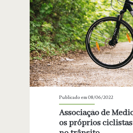
organismos
vivos
para
se
iluminar
Publicado em 08/06/2022
Associação de Medic
os próprios ciclist