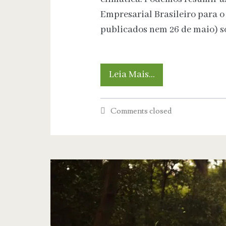
Empresarial Brasileiro para 
publicados nem 26 de maio) 
Decreto
Leia Mais…
do
Comments closed
mercado
de
carbono
carece
de