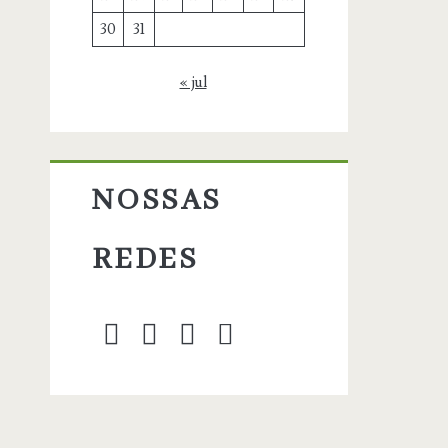
30
31
« jul
NOSSAS
REDES
twitter
facebook
instagram
blog@carbonozer