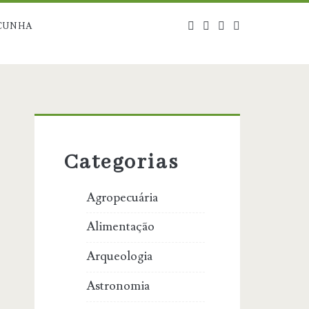
twitter
facebook
instagram
blog@carbono
CUNHA
Primary
Sidebar
Categorias
Agropecuária
Alimentação
Arqueologia
Astronomia