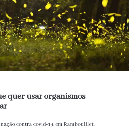
ue quer usar organismos
nar
inação contra covid-19, em Rambouillet,