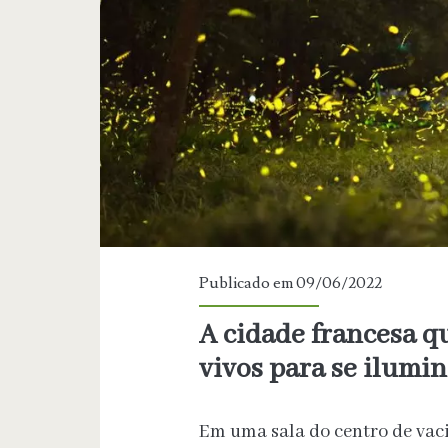
bases
para
estímulo
de
investimentos
Publicado em 09/06/2022
A cidade francesa q
vivos para se ilumi
Em uma sala do centro de vac