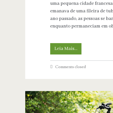
uma pequena cidade francesa a
emanava de uma fileira de tub
ano passado, as pessoas se ba
enquanto permaneciam em ob
A
Leia Mais…
cidade
Comments closed
francesa
que
quer
usar