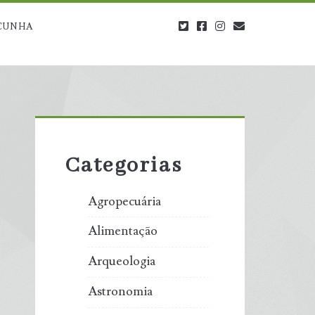
twitter
facebook
instagram
blog@carbono
CUNHA
Primary
Sidebar
Categorias
Agropecuária
Alimentação
Arqueologia
Astronomia