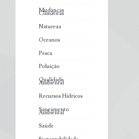
Mudanças
Climáticas
Natureza
Oceanos
Pesca
Poluição
Qualidade
Ambiental
Recursos Hídricos
Saneamento
Ambiental
Saúde